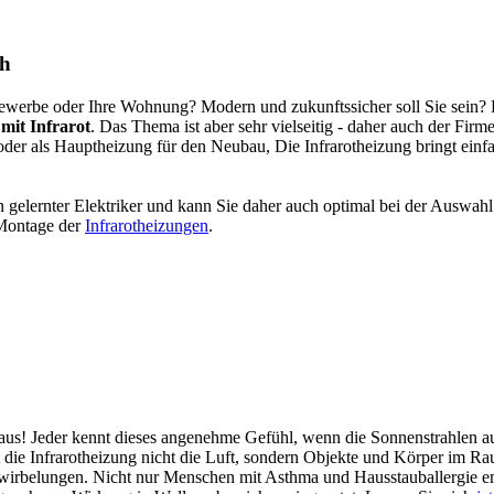
ch
ewerbe oder Ihre Wohnung? Modern und zukunftssicher soll Sie sein? D
mit Infrarot
. Das Thema ist aber sehr vielseitig - daher auch de
oder als Hauptheizung für den Neubau, Die Infrarotheizung bringt e
 gelernter Elektriker und kann Sie daher auch optimal bei der Auswah
 Montage der
Infrarotheizungen
.
Haus! Jeder kennt dieses angenehme Gefühl, wenn die Sonnenstrahlen au
 die Infrarotheizung nicht die Luft, sondern Objekte und Körper im
Verwirbelungen. Nicht nur Menschen mit Asthma und Hausstauballergi