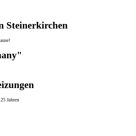
 Steinerkirchen
hause!
many"
eizungen
125 Jahren