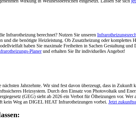
ngenehmen Wirkung in Wellnessbereichen eingesetzt. Lassen Sie sich
je
ie Infrarotheizung berechnet? Nutzen Sie unseren
Infrarotheizungsrec
und die benötigte Heizleistung. Ob Zusatzheizung oder komplettes Hei
odellvielfalt haben Sie maximale Freiheiten in Sachen Gestaltung und
nfrarotheizungs-Planer
und erhalten Sie Ihr individuelles Angebot!
e nächsten Jahrzehnte. Wir sind fest davon überzeugt, dass in Zukunft
unftssicheres Heizsystem. Durch den Einsatz von Photovoltaik und Ener
giegesetz (GEG) sieht ab 2026 ein Verbot für Ölheizungen vor. Wer au
unft kein Weg an DIGEL HEAT Infrarotheizungen vorbei.
Jetzt zukunfts
lassen: