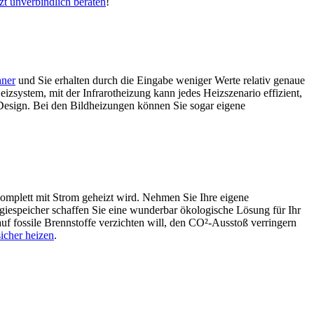
tzt unverbindlich beraten
!
hner
und Sie erhalten durch die Eingabe weniger Werte relativ genaue
zsystem, mit der Infrarotheizung kann jedes Heizszenario effizient,
 Design. Bei den Bildheizungen können Sie sogar eigene
 komplett mit Strom geheizt wird. Nehmen Sie Ihre eigene
giespeicher schaffen Sie eine wunderbar ökologische Lösung für Ihr
f fossile Brennstoffe verzichten will, den CO²-Ausstoß verringern
sicher heizen
.